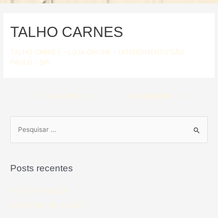
TALHO CARNES
TALHO CARNES – LOJA ONLINE – (ATENDIMENTO SÃO
PAULO – SP)
←
Lojas anterior
Lojas seguinte
→
Posts recentes
BIFE À MILANESA
APERITIVO DE TOMATE