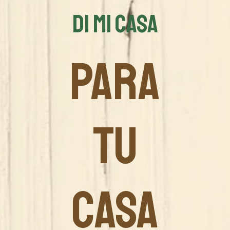
DI MI CASA
PARA
TU
CASA