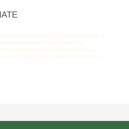
MATE
A DE BÚFALA E CHIMI DO NORBA TRADICIONAL 6
dades muçarela de búfala100g Azeitonas
lFolhas de ManjericãoSal e pimenta do reino a
ate em 3 rodelas grossas e tempere com azeite de
…