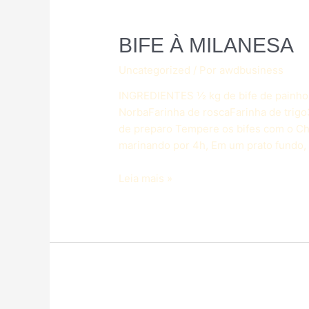
BIFE À MILANESA
Uncategorized
/ Por
awdbusiness
INGREDIENTES ½ kg de bife de painho, 
NorbaFarinha de roscaFarinha de trig
de preparo Tempere os bifes com o Chim
marinando por 4h, Em um prato fundo, 
Leia mais »