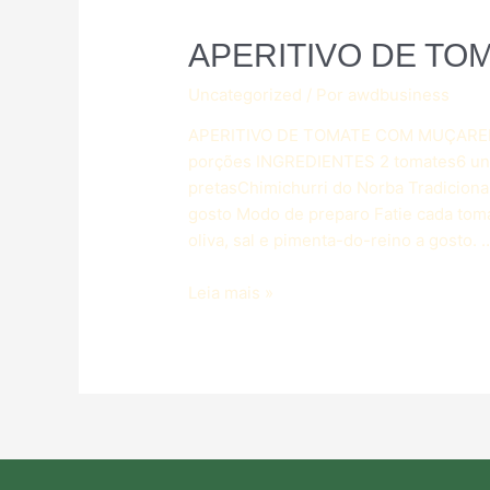
APERITIVO DE TO
Uncategorized
/ Por
awdbusiness
APERITIVO DE TOMATE COM MUÇAREL
porções INGREDIENTES 2 tomates6 uni
pretasChimichurri do Norba Tradiciona
gosto Modo de preparo Fatie cada tom
oliva, sal e pimenta-do-reino a gosto. 
Leia mais »