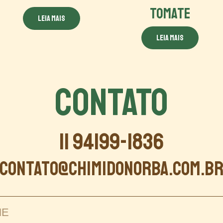
TOMATE
Leia mais
Leia mais
CONTATO
11 94199-1836
contato@chimidonorba.com.b