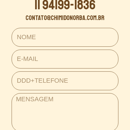
11 94199-1836
contato@chimidonorba.com.br