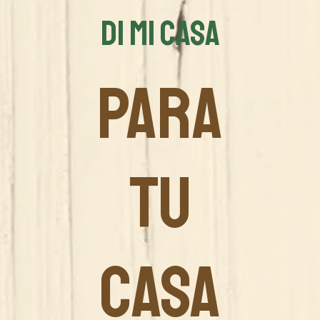
DI MI CASA
PARA
TU
CASA