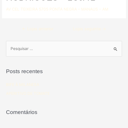
AV CEL TEIXEIRA 5705 PONTA NEGRA – MANAUS – AM
←
Lojas anterior
Lojas seguinte
→
Posts recentes
BIFE À MILANESA
APERITIVO DE TOMATE
Comentários