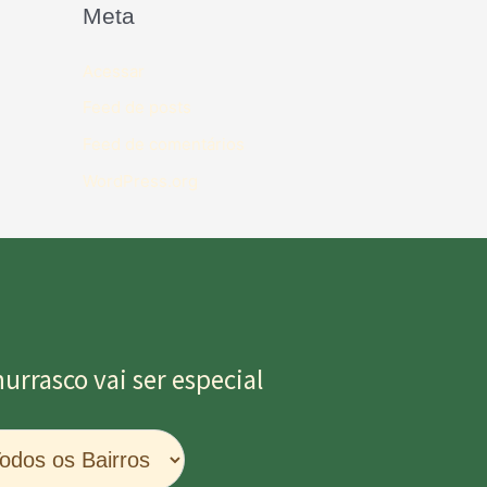
Meta
Acessar
Feed de posts
Feed de comentários
WordPress.org
rrasco vai ser especial