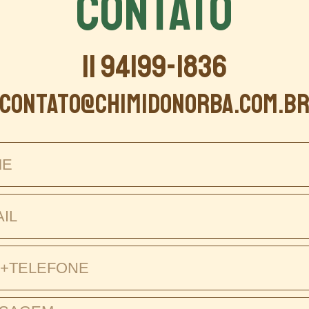
CONTATO
11 94199-1836
contato@chimidonorba.com.b