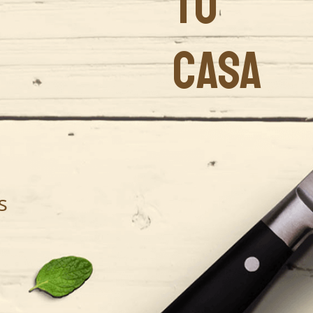
TU
CASA
s
.