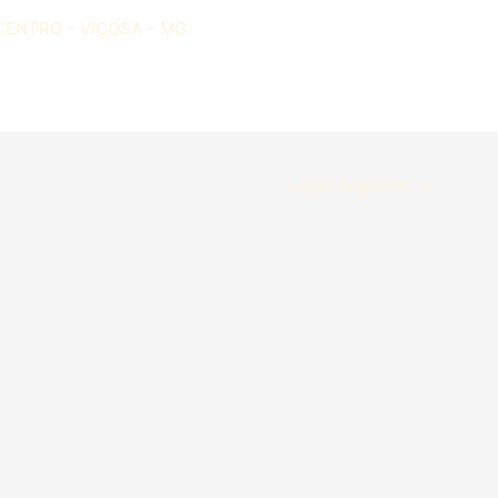
CENTRO – VIÇOSA – MG
Lojas seguinte
→