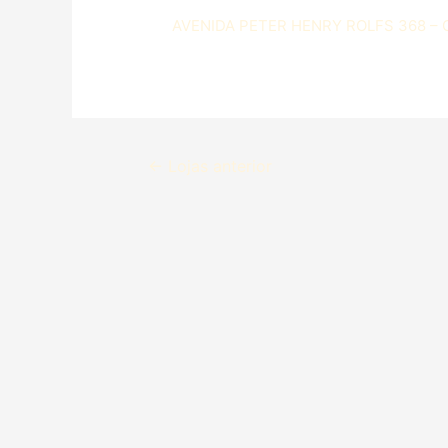
AVENIDA PETER HENRY ROLFS 368 – 
←
Lojas anterior