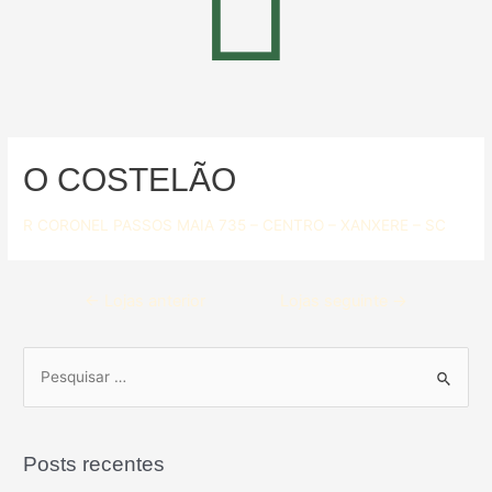
O COSTELÃO
R CORONEL PASSOS MAIA 735 – CENTRO – XANXERE – SC
←
Lojas anterior
Lojas seguinte
→
Posts recentes