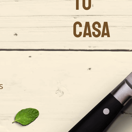
TU
CASA
s
.