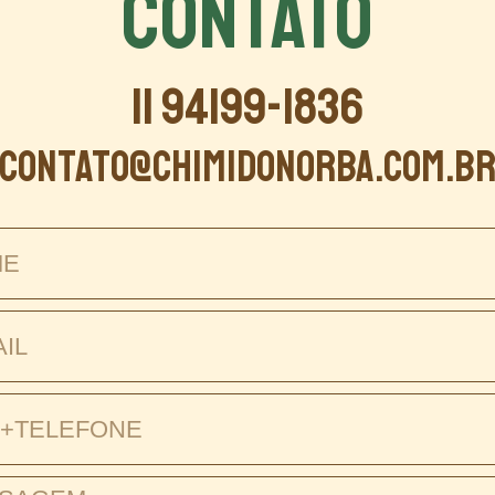
CONTATO
11 94199-1836
contato@chimidonorba.com.b