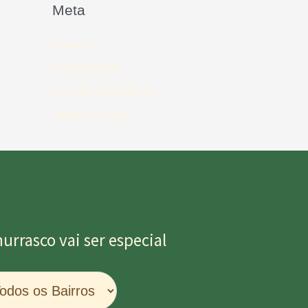
Meta
Acessar
Feed de posts
Feed de comentários
WordPress.org
rrasco vai ser especial