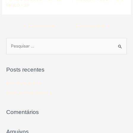
PAULO – SP
←
Lojas anterior
Lojas seguinte
→
Posts recentes
BIFE À MILANESA
APERITIVO DE TOMATE
Comentários
Arquivos