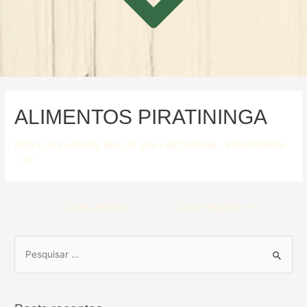
ALIMENTOS PIRATININGA
ROD ELIAS MIGUEL MALUF S/N – IBITURUNA – PIRATININGA
– SP
←
Lojas anterior
Lojas seguinte
→