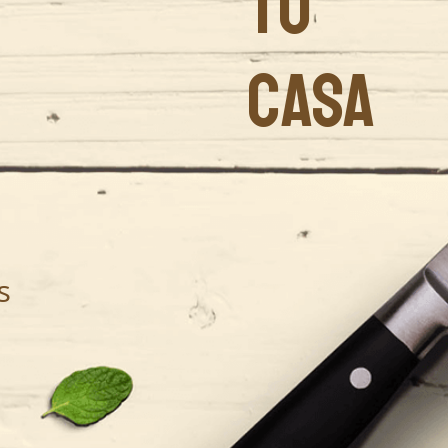
TU
CASA
s
.