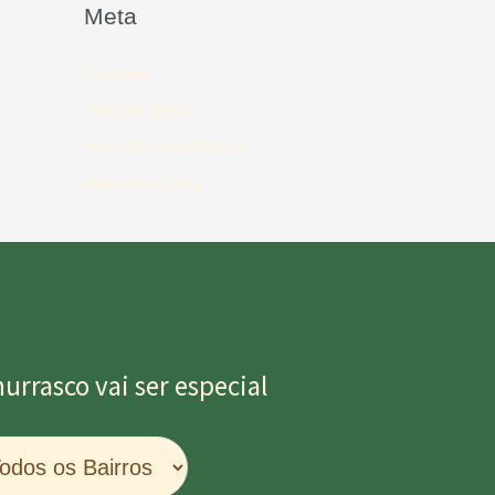
Meta
Acessar
Feed de posts
Feed de comentários
WordPress.org
rrasco vai ser especial