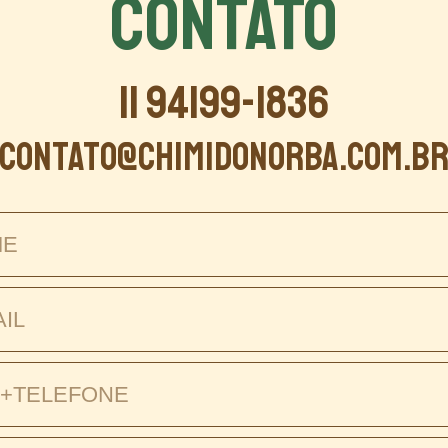
CONTATO
11 94199-1836
contato@chimidonorba.com.b