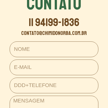
CONTATO
11 94199-1836
contato@chimidonorba.com.br