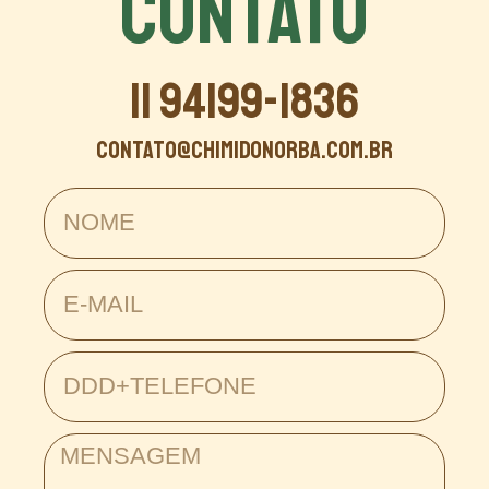
CONTATO
11 94199-1836
contato@chimidonorba.com.br