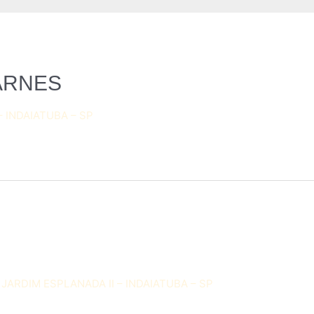
ARNES
 INDAIATUBA – SP
 JARDIM ESPLANADA II – INDAIATUBA – SP