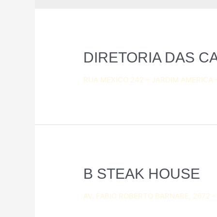
DIRETORIA DAS C
RUA MEXICO 242 – JARDIM AMERICA –
B STEAK HOUSE
AV. FABIO ROBERTO BARNABE, 2672 –