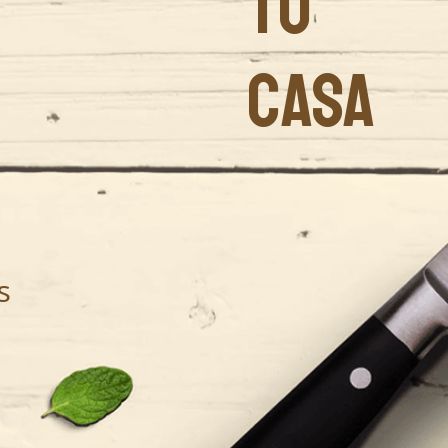
TU
CASA
s
.