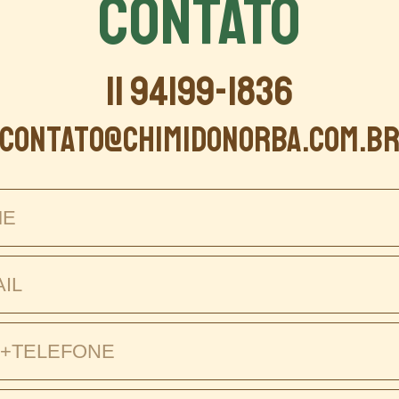
CONTATO
11 94199-1836
contato@chimidonorba.com.b