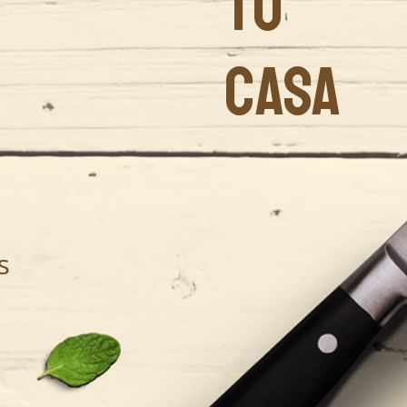
TU
CASA
s
.