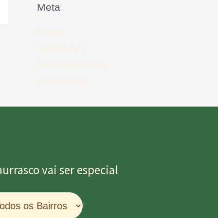
Meta
Acessar
Feed de posts
Feed de comentários
WordPress.org
rrasco vai ser especial